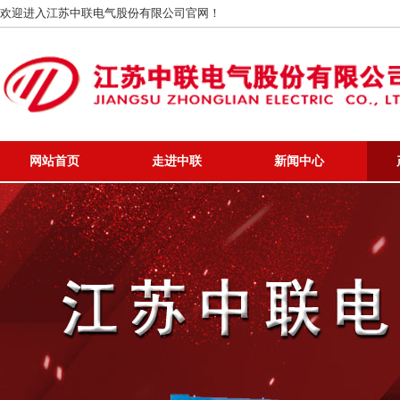
欢迎进入江苏中联电气股份有限公司官网！
网站首页
走进中联
新闻中心