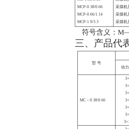
MCP-0.38/0.66
采煤机
MCP-0.66/1.14
采煤机
MCP-1.9/3.3
采煤机
符号含义：
M
三、产品代
型 号
动
3
3
3
MC
－
0.38/0.66
3
3
3
3×