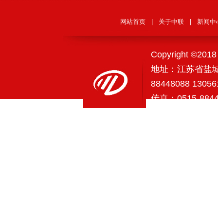
网站首页
|
关于中联
|
新闻中
Copyright ©2
地址：江苏省盐城
88448088 1305
传真：0515-88
网安备320903020