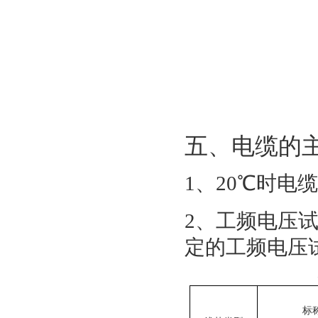
五、
电缆的
1
、
20
℃时电
2
、工频电压
定的工频电压
标