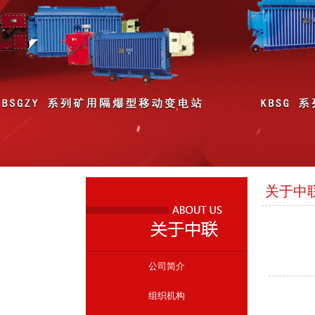
关于中
公司简介
组织机构