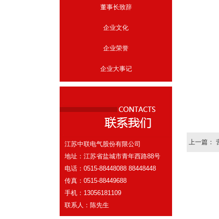
董事长致辞
企业文化
企业荣誉
企业大事记
上一篇：
江苏中联电气股份有限公司
地址：江苏省盐城市青年西路88号
电话：0515-88448088 88448448
传真：0515-88449688
手机：13056181109
联系人：陈先生