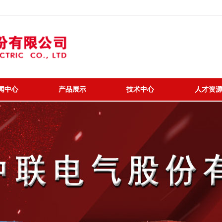
闻中心
产品展示
技术中心
人才资