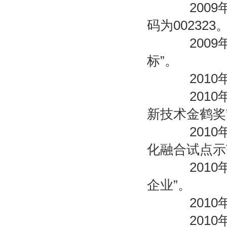
2009年1
码为002323
2009年1
标”。
2010年2
2010年3
新技术金鹤奖
2010年5
化融合试点示
2010年6
企业”。
2010年
2010年7月