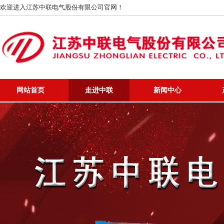
欢迎进入江苏中联电气股份有限公司官网！
网站首页
走进中联
新闻中心