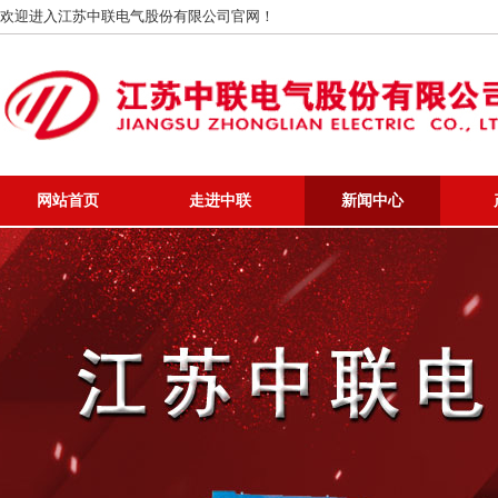
欢迎进入江苏中联电气股份有限公司官网！
网站首页
走进中联
新闻中心