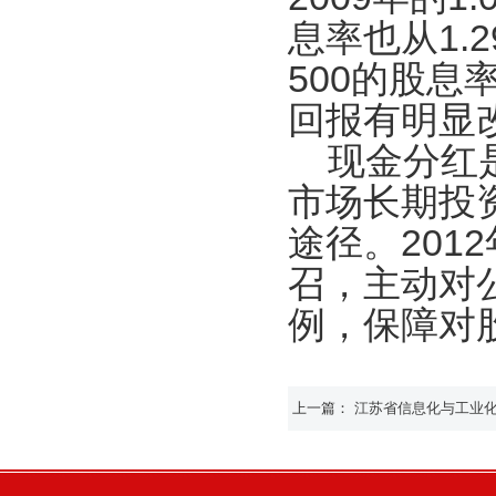
息率也从1.2
500的股息
回报有明显
现金分红是
市场长期投
途径。201
召，主动对
例，保障对
上一篇：
江苏省信息化与工业