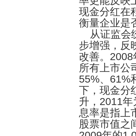
率更能反映
现金分红在
衡量企业是
从证监会统
步增强，反
改善。200
所有上市公
55%、61
下，现金分
升，2011年
息率是指上
股票市值之
2009年的1